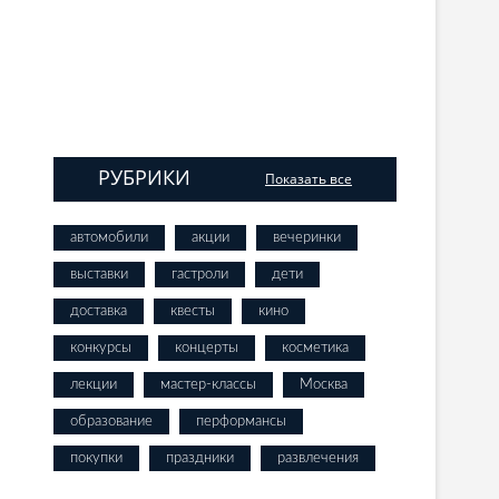
РУБРИКИ
Показать все
автомобили
акции
вечеринки
выставки
гастроли
дети
доставка
квесты
кино
конкурсы
концерты
косметика
лекции
мастер-классы
Москва
образование
перформансы
покупки
праздники
развлечения