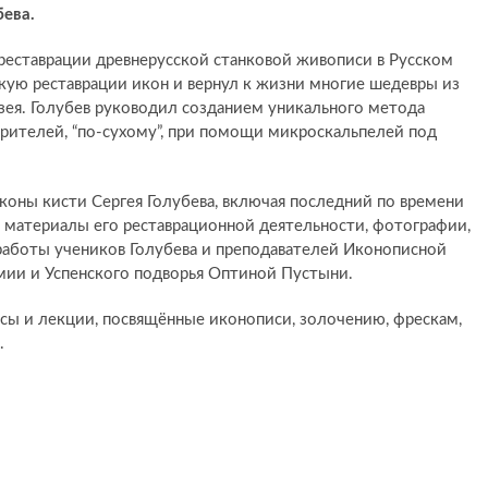
ева.
 реставрации древнерусской станковой живописи в Русском
кую реставрации икон и вернул к жизни многие шедевры из
зея. Голубев руководил созданием уникального метода
орителей, “по-сухому”, при помощи микроскальпелей под
коны кисти Сергея Голубева, включая последний по времени
ие материалы его реставрационной деятельности, фотографии,
 работы учеников Голубева и преподавателей Иконописной
ии и Успенского подворья Оптиной Пустыни.
ы и лекции, посвящённые иконописи, золочению, фрескам,
.