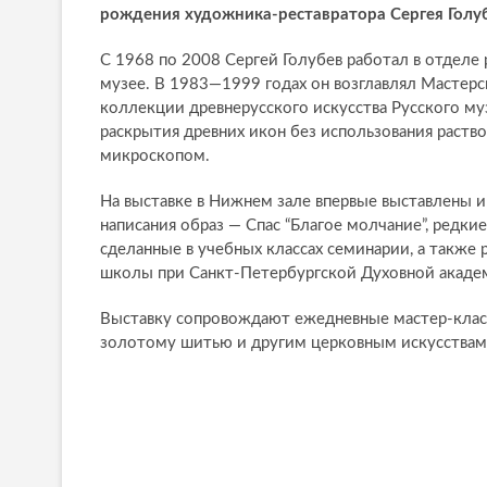
рождения художника-реставратора Сергея Голуб
С 1968 по 2008 Сергей Голубев работал в отделе
музее. В 1983—1999 годах он возглавлял Мастерс
коллекции древнерусского искусства Русского му
раскрытия древних икон без использования раств
микроскопом.
На выставке в Нижнем зале впервые выставлены и
написания образ — Спас “Благое молчание”, редк
сделанные в учебных классах семинарии, а также
школы при Санкт-Петербургской Духовной академ
Выставку сопровождают ежедневные мастер-класс
золотому шитью и другим церковным искусствам