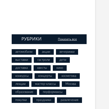
РУБРИКИ
Показать все
автомобили
акции
вечеринки
выставки
гастроли
дети
доставка
квесты
кино
конкурсы
концерты
косметика
лекции
мастер-классы
Москва
образование
перформансы
покупки
праздники
развлечения