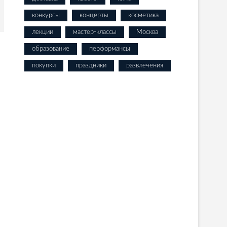
конкурсы
концерты
косметика
лекции
мастер-классы
Москва
образование
перформансы
покупки
праздники
развлечения