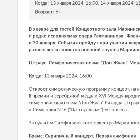
Когда:
13 января 2024, 16:00, 14 января 2024, 1
Возраст:
6+
В январе для гостей Концертного зала Мариинс
и редко исполняемая опера Рахманинова “Франч
и 30 января. События пройдут при участии лау
разных лет и солистов оперной труппы Мариинс
Штраус. Симфоническая поэма “Дон Жуан”. Моц
Когда:
13 января 2024, 16:00
Откроет симфоническую программу концерт, на
II премии и серебряной медали XVI Международно
симфоническая поэма “Дон Жуан” Рихарда Штраус
и Симфония № 6 (“Пасторальная”) Бетховена.
За пультом Симфонического оркестра Мариинског
Брамс. Скрипичный концерт, Первая симфония