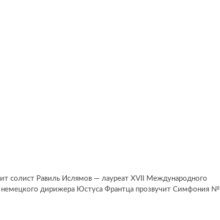
ит солист Равиль Ислямов — лауреат XVII Международного
ем немецкого дирижера Юстуса Франтца прозвучит Симфония №