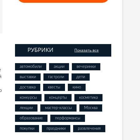
РУБРИКИ
Показать все
автомобили
акции
вечеринки
е
й
выставки
гастроли
дети
доставка
квесты
кино
ю
конкурсы
концерты
косметика
лекции
мастер-классы
Москва
образование
перформансы
покупки
праздники
развлечения