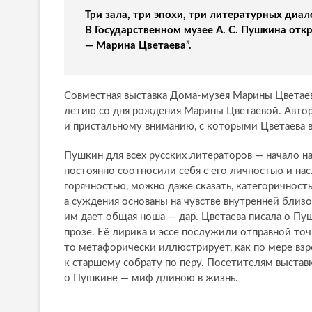
Три зала, три эпохи, три литературных ди
В Государственном музее А. С. Пушкина отк
— Марина Цветаева”.
Совместная выставка Дома-музея Марины Цветаево
летию со дня рождения Марины Цветаевой. Авто
и пристальному вниманию, с которыми Цветаева в
Пушкин для всех русских литераторов — начало н
постоянно соотносили себя с его личностью и н
горячностью, можно даже сказать, категоричность
а суждения основаны на чувстве внутренней близ
им дает общая ноша — дар. Цветаева писала о Пуш
прозе. Её лирика и эссе послужили отправной точ
то метафорически иллюстрирует, как по мере вз
к старшему собрату по перу. Посетителям выстав
о Пушкине — миф длиною в жизнь.