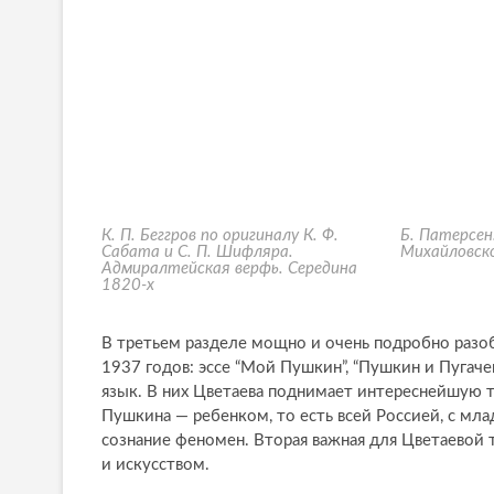
К. П. Беггров по оригиналу К. Ф.
Б. Патерсен
Сабата и С. П. Шифляра.
Михайловско
Адмиралтейская верфь. Середина
1820-х
В третьем разделе мощно и очень подробно разо
1937 годов: эссе “Мой Пушкин”, “Пушкин и Пугаче
язык. В них Цветаева поднимает интереснейшую т
Пушкина — ребенком, то есть всей Россией, с мл
сознание феномен. Вторая важная для Цветаевой
и искусством.