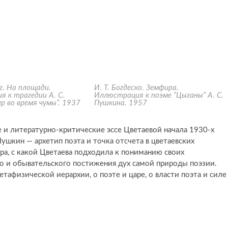
рг. На площади.
И. Т. Богдеско. Земфира.
 к трагедии А. С.
Иллюстрация к поэме “Цыганы” А. С.
р во время чумы”. 1937
Пушкина. 1957
 и литературно-критические эссе Цветаевой начала 1930-х
Пушкин — архетип поэта и точка отсчета в цветаевских
ра, с какой Цветаева подходила к пониманию своих
го и обывательского постижения дух самой природы поэзии.
тафизической иерархии, о поэте и царе, о власти поэта и силе