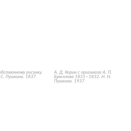
собственному рисунку.
А. Д. Корин с оригинала А. П.
С. Пушкина. 1837
Брюллова 1831—1832. Н. Н.
Пушкина. 1937