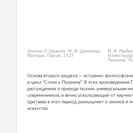
Ателье П. Шумова. М. И. Цветаева.
И. Ф. Рербе
Франция, Париж, 1925
Иллюстрация
Пушкина “Пи
Основа второго раздела — историко-философские
и цикл “Стихи к Пушкину”. В этих произведениях 
рассуждениях о природе поэзии, универсальная ме
современников, и вечно ускользающий от научно
Цветаева в этот период размышляет о земной и ме
искусства.