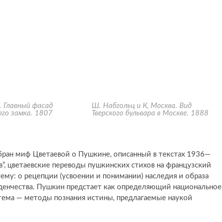
. Главный фасад
Ш. Набгольц и К, Москва. Вид
го замка. 1807
Тверского бульвара в Москве. 1888
бран миф Цветаевой о Пушкине, описанный в текстах 1936—
в”, цветаевские переводы пушкинских стихов на французский
ему: о рецепции (усвоении и понимании) наследия и образа
аденчества. Пушкин предстает как определяющий национальное
 тема — методы познания истины, предлагаемые наукой