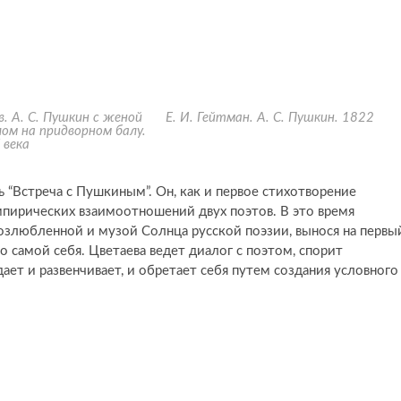
в. А. С. Пушкин с женой
Е. И. Гейтман. А. С. Пушкин. 1822
лом на придворном балу.
 века
 “Встреча с Пушкиным”. Он, как и первое стихотворение
эмпирических взаимоотношений двух поэтов. В это время
возлюбленной и музой Солнца русской поэзии, вынося на первы
 самой себя. Цветаева ведет диалог с поэтом, спорит
ает и развенчивает, и обретает себя путем создания условного