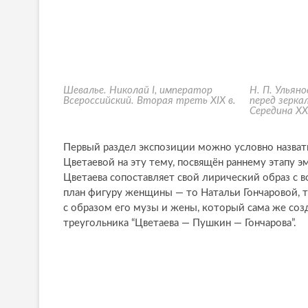
Шевалье. Николай I, император
Н. П. Ульяно
Всероссийский. Вторая треть XIX в.
перед зерка
Середина XX
Первый раздел экспозиции можно условно назвать
Цветаевой на эту тему, посвящён раннему этапу 
Цветаева сопоставляет свой лирический образ с 
план фигуру женщины — то Натальи Гончаровой, то
с образом его музы и жены, который сама же созд
треугольника “Цветаева — Пушкин — Гончарова”.