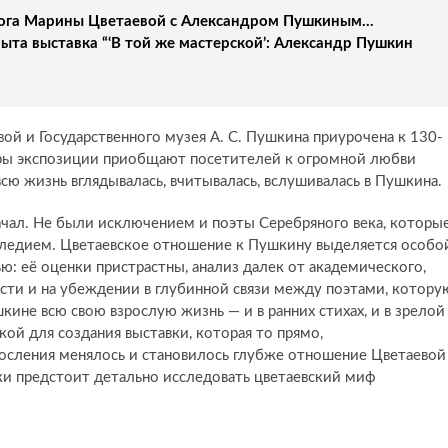
алога Марины Цветаевой с Александром Пушкиным...
рыта выставка “‘В той же мастерской’: Александр Пушкин
й и Государственного музея А. С. Пушкина приурочена к 130-
ры экспозиции приобщают посетителей к огромной любви
сю жизнь вглядывалась, вчитывалась, вслушивалась в Пушкина.
ачал. Не были исключением и поэты Серебряного века, которы
аследием. Цветаевское отношение к Пушкину выделяется особо
ю: её оценки пристрастны, анализ далек от академического,
ости и на убеждении в глубинной связи между поэтами, котору
кине всю свою взрослую жизнь — и в ранних стихах, и в зрелой
кой для создания выставки, которая то прямо,
росления менялось и становилось глубже отношение Цветаевой
ки предстоит детально исследовать цветаевский миф