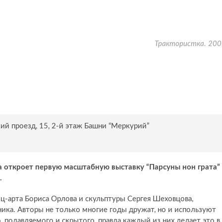
Трактористка. 200
ий проезд, 15, 2-й этаж Башни “Меркурий”
нда откроет первую масштабную выставку “Парсуны нон грата”
.
ц-арта Бориса Орлова и скульптуры Сергея Шеховцова,
ика. Авторы не только многие годы дружат, но и используют
 подавляемого и скрытого, правда каждый из них делает это в