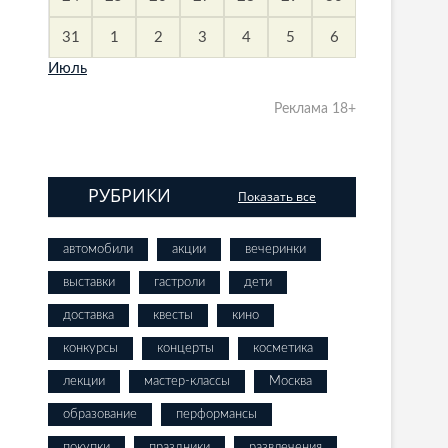
31
1
2
3
4
5
6
Июль
Реклама 18+
РУБРИКИ
Показать все
автомобили
акции
вечеринки
выставки
гастроли
дети
доставка
квесты
кино
конкурсы
концерты
косметика
лекции
мастер-классы
Москва
образование
перформансы
покупки
праздники
развлечения